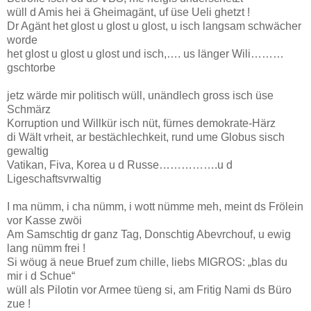
wüll d Amis hei ä Gheimagänt, uf üse Ueli ghetzt !
Dr Agänt het glost u glost u glost, u isch langsam schwächer
worde
het glost u glost u glost und isch,…. us länger Wili………
gschtorbe
jetz wärde mir politisch wüll, unändlech gross isch üse
Schmärz
Korruption und Willkür isch nüt, fürnes demokrate-Härz
di Wält vrheit, ar bestächlechkeit, rund ume Globus sisch
gewaltig
Vatikan, Fiva, Korea u d Russe…………….u d
Ligeschaftsvrwaltig
I ma nümm, i cha nümm, i wott nümme meh, meint ds Frölein
vor Kasse zwöi
Am Samschtig dr ganz Tag, Donschtig Abevrchouf, u ewig
lang nümm frei !
Si wöug ä neue Bruef zum chille, liebs MIGROS: „blas du
mir i d Schue“
wüll als Pilotin vor Armee tüeng si, am Fritig Nami ds Büro
zue !