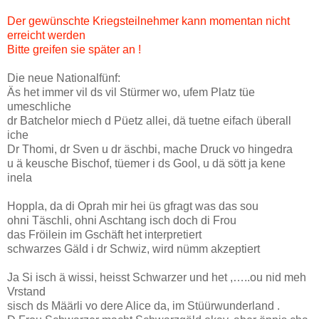
Der gewünschte Kriegsteilnehmer kann momentan nicht
erreicht werden
Bitte greifen sie später an !
Die neue Nationalfünf:
Äs het immer vil ds vil Stürmer wo, ufem Platz tüe
umeschliche
dr Batchelor miech d Püetz allei, dä tuetne eifach überall
iche
Dr Thomi, dr Sven u dr äschbi, mache Druck vo hingedra
u ä keusche Bischof, tüemer i ds Gool, u dä sött ja kene
inela
Hoppla, da di Oprah mir hei üs gfragt was das sou
ohni Täschli, ohni Aschtang isch doch di Frou
das Fröilein im Gschäft het interpretiert
schwarzes Gäld i dr Schwiz, wird nümm akzeptiert
Ja Si isch ä wissi, heisst Schwarzer und het ,…..ou nid meh
Vrstand
sisch ds Määrli vo dere Alice da, im Stüürwunderland .