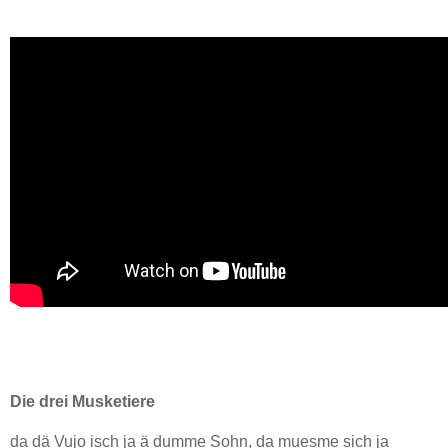
Die drei Musketiere
da dä Vujo isch ja ä dumme Sohn, da muesme sich ja