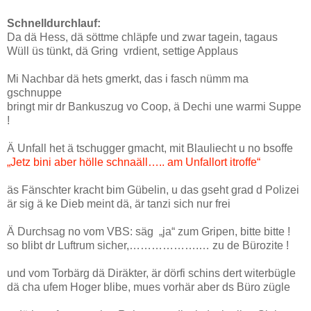
Schnelldurchlauf:
Da dä Hess, dä söttme chläpfe und zwar tagein, tagaus
Wüll üs tünkt, dä Gring vrdient, settige Applaus
Mi Nachbar dä hets gmerkt, das i fasch nümm ma
gschnuppe
bringt mir dr Bankuszug vo Coop, ä Dechi une warmi Suppe
!
Ä Unfall het ä tschugger gmacht, mit Blauliecht u no bsoffe
„Jetz bini aber hölle schnaäll….. am Unfallort itroffe“
äs Fänschter kracht bim Gübelin, u das gseht grad d Polizei
är sig ä ke Dieb meint dä, är tanzi sich nur frei
Ä Durchsag no vom VBS: säg „ja“ zum Gripen, bitte bitte !
so blibt dr Luftrum sicher,……………….… zu de Bürozite !
und vom Torbärg dä Diräkter, är dörfi schins dert witerbügle
dä cha ufem Hoger blibe, mues vorhär aber ds Büro zügle