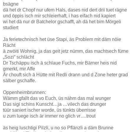
bsägne
dä het dr Chopf nur ufem Hals, dases nid dert drii tuet rägne
und öppis isch mir schleierhaft, i has eifach nid kapiert
wi het dä nur dr Batchelor gschafft, ah dä het bim Mörgeli
studiert
Ja ferietechnisch het üse Stapi, äs Problem mit däm nöie
Rächt
ä zwöiti Wohnig, ja das geit jetz nümm, das machtsech fürne
„Sozi“ schlächt
Dr Tschäppu isch ä schlaue Fuchs, mir Bärner heis nid
gmerkt, mir Affe
Är chouft sich ä Hütte mit Redli drann und d Zone heter grad
sälber gschaffe.
Oppenheimbrunnen:
Wämm gfallt das vo Euch, üs nähm das mal wunger
Das sigi schins Kunscht…ja …vilech das drunger
tüür saniert ischer worde, üs tünkts überrisse
u zum luege isch är immer no glich vr….trout
äs heig luschtigi Pilzli, u no so Pflänzli a däm Brunne