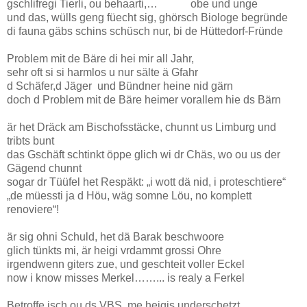
gschlifregi Tierli, ou behaarti,… obe und unge
und das, wülls geng füecht sig, ghörsch Biologe begründe
di fauna gäbs schins schüsch nur, bi de Hüttedorf-Fründe
Problem mit de Bäre di hei mir all Jahr,
sehr oft si si harmlos u nur sälte ä Gfahr
d Schäfer,d Jäger und Bündner heine nid gärn
doch d Problem mit de Bäre heimer vorallem hie ds Bärn
är het Dräck am Bischofsstäcke, chunnt us Limburg und
tribts bunt
das Gschäft schtinkt öppe glich wi dr Chäs, wo ou us der
Gägend chunnt
sogar dr Tüüfel het Respäkt: „i wott dä nid, i proteschtiere“
„de müessti ja d Höu, wäg somne Löu, no komplett
renoviere“!
är sig ohni Schuld, het dä Barak beschwoore
glich tünkts mi, är heigi vrdammt grossi Ohre
irgendwenn giters zue, und geschteit voller Eckel
now i know misses Merkel……... is realy a Ferkel
Betroffe isch ou ds VBS, me heigis underschetzt