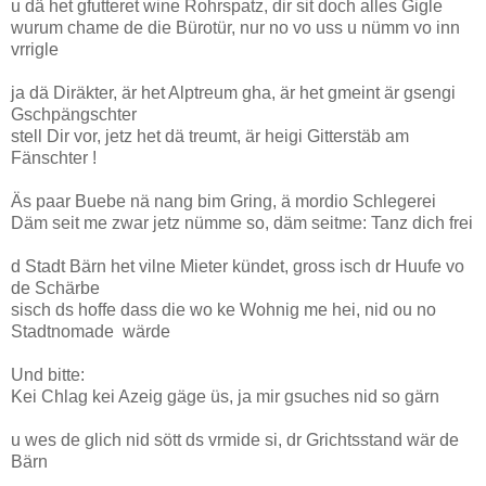
u dä het gfutteret wine Rohrspatz, dir sit doch alles Gigle
wurum chame de die Bürotür, nur no vo uss u nümm vo inn
vrrigle
ja dä Diräkter, är het Alptreum gha, är het gmeint är gsengi
Gschpängschter
stell Dir vor, jetz het dä treumt, är heigi Gitterstäb am
Fänschter !
Äs paar Buebe nä nang bim Gring, ä mordio Schlegerei
Däm seit me zwar jetz nümme so, däm seitme: Tanz dich frei
d Stadt Bärn het vilne Mieter kündet, gross isch dr Huufe vo
de Schärbe
sisch ds hoffe dass die wo ke Wohnig me hei, nid ou no
Stadtnomade wärde
Und bitte:
Kei Chlag kei Azeig gäge üs, ja mir gsuches nid so gärn
u wes de glich nid sött ds vrmide si, dr Grichtsstand wär de
Bärn