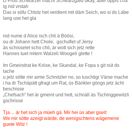
D Frou Schwarzer macht Schwarzgäld okay, aber öppis cha
ig nid vrstah
Das si söfu Chlotz het verdient mit däm Seich, wo si ds Läbe
lang use het gla
nid nume d Alice isch chli ä Böösi,
ou dr Johann hett Chole, gschuflet uf Jersy
äs schisselet scho chli, är wott sich jetz rette
Hannes tuet mitem Walzeli Woogeli glette !
Im Gmeindrat ke Kriise, ke Skandal, ke Fopa s git nüt ds
lache
u jetz sötte mir arme Schnitzler no, so luschtigi Värse mache
i ha dr Tschäpätt gfragt um Rat, üs Bänkler göngs jetz ächt
beschisse
„Chefsach“ het är gmeint und hett, schnäll äs Tschinggewitzli
gschrisse
Tja… är het sich ja müeh gä. Mir hei üs aber gseit:
We mir sötte azeigt wärde, de wenigschtens wägemene
guete Witz !